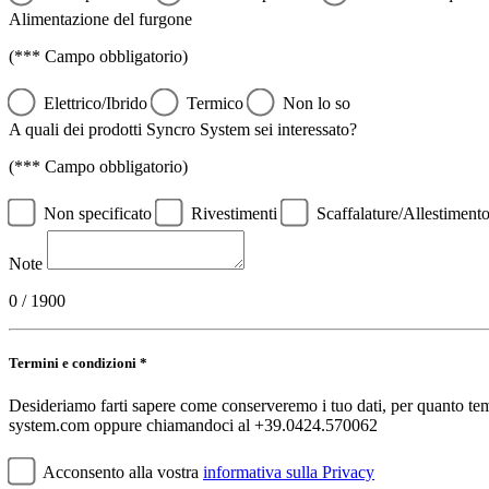
Alimentazione del furgone
(*** Campo obbligatorio)
Elettrico/Ibrido
Termico
Non lo so
A quali dei prodotti Syncro System sei interessato?
(*** Campo obbligatorio)
Non specificato
Rivestimenti
Scaffalature/Allestiment
Note
0 / 1900
Termini e condizioni *
Desideriamo farti sapere come conserveremo i tuo dati, per quanto temp
system.com oppure chiamandoci al +39.0424.570062
Acconsento alla vostra
informativa sulla Privacy